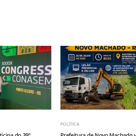
POLÍTICA
icipa do 39º
Prefeitura de Novo Machado v