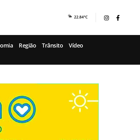
22.84°C
nomia
Região
Trânsito
Vídeo