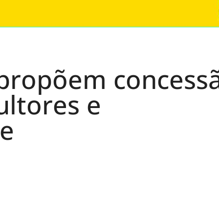
 propõem concess
ultores e
te