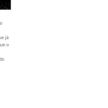
no
ue já
que o
 do