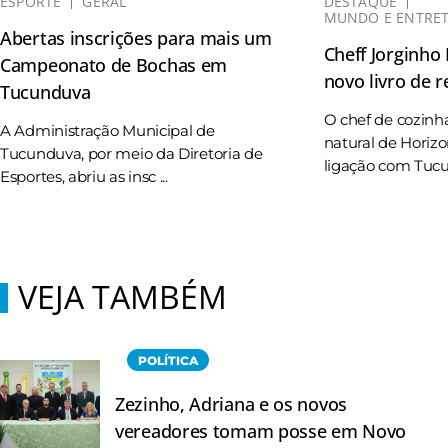
ESPORTE
GERAL
DESTAQUE
MUNDO E ENTRE
Abertas inscrições para mais um
Cheff Jorginho
Campeonato de Bochas em
novo livro de r
Tucunduva
O chef de cozinh
A Administração Municipal de
natural de Horizo
Tucunduva, por meio da Diretoria de
ligação com Tucun
Esportes, abriu as insc ...
VEJA TAMBÉM
POLÍTICA
Zezinho, Adriana e os novos
vereadores tomam posse em Novo