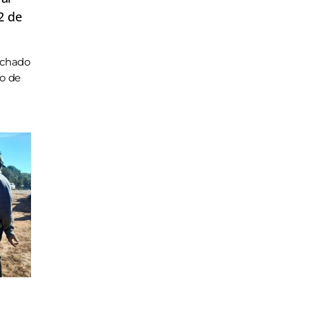
2 de
achado
ho de