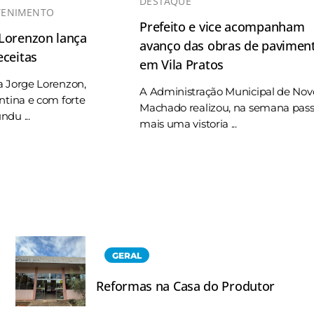
DESTAQUE
TENIMENTO
Prefeito e vice acompanham
 Lorenzon lança
avanço das obras de pavimen
eceitas
em Vila Pratos
a Jorge Lorenzon,
A Administração Municipal de Nov
ntina e com forte
Machado realizou, na semana pas
du ...
mais uma vistoria ...
GERAL
Reformas na Casa do Produtor