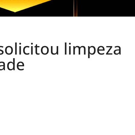
olicitou limpeza
dade