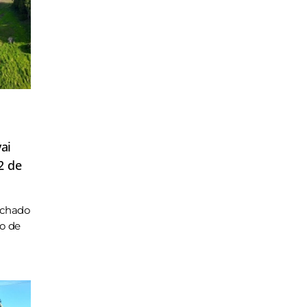
ai
2 de
achado
ho de