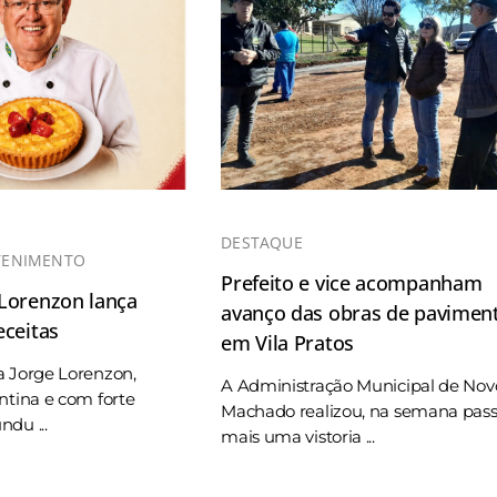
DESTAQUE
TENIMENTO
Prefeito e vice acompanham
 Lorenzon lança
avanço das obras de pavimen
eceitas
em Vila Pratos
a Jorge Lorenzon,
A Administração Municipal de Nov
ntina e com forte
Machado realizou, na semana pas
du ...
mais uma vistoria ...