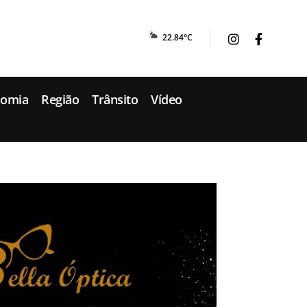
22.84°C
nomia
Região
Trânsito
Vídeo