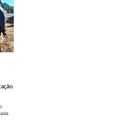
tação
o
sada