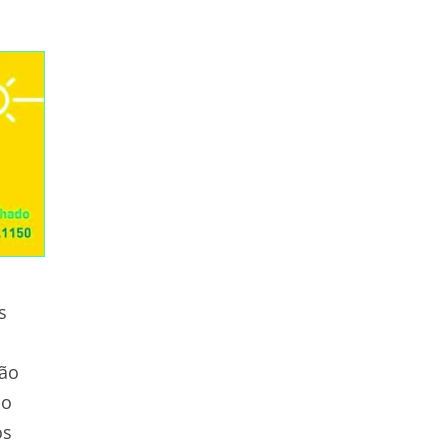
s
são
io
os