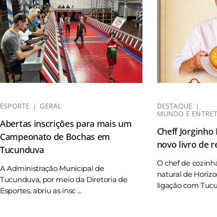
ESPORTE
GERAL
DESTAQUE
MUNDO E ENTRE
Abertas inscrições para mais um
Cheff Jorginho
Campeonato de Bochas em
novo livro de r
Tucunduva
O chef de cozinh
A Administração Municipal de
natural de Horizo
Tucunduva, por meio da Diretoria de
ligação com Tucun
Esportes, abriu as insc ...