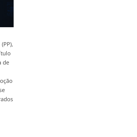
(PP),
tulo
a de
noção
se
rados