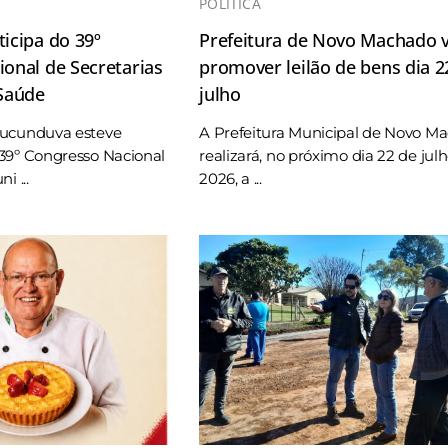
POLÍTICA
icipa do 39º
Prefeitura de Novo Machado v
onal de Secretarias
promover leilão de bens dia 2
 Saúde
julho
Tucunduva esteve
A Prefeitura Municipal de Novo M
39º Congresso Nacional
realizará, no próximo dia 22 de jul
i ...
2026, a ...