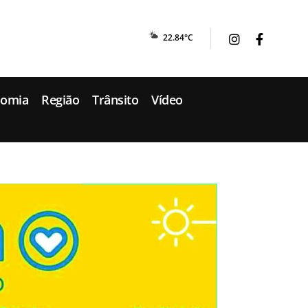
22.84°C
nomia
Região
Trânsito
Vídeo