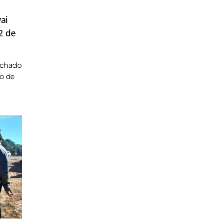
ai
2 de
achado
ho de