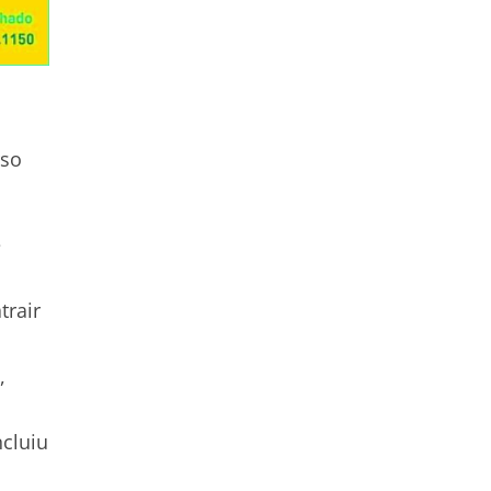
rso
e
trair
,
ncluiu