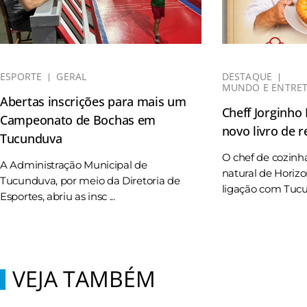
ESPORTE
GERAL
DESTAQUE
MUNDO E ENTRE
Abertas inscrições para mais um
Cheff Jorginho
Campeonato de Bochas em
novo livro de r
Tucunduva
O chef de cozinh
A Administração Municipal de
natural de Horizo
Tucunduva, por meio da Diretoria de
ligação com Tucun
Esportes, abriu as insc ...
VEJA TAMBÉM