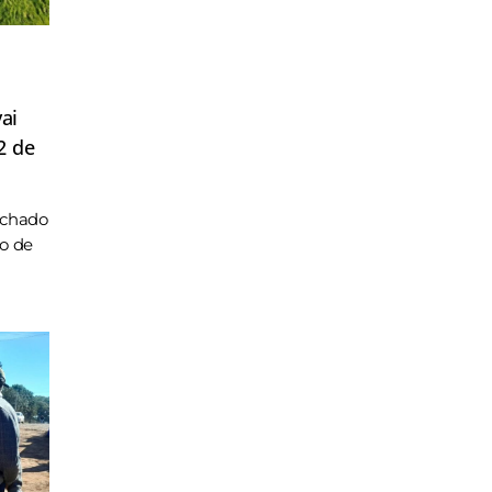
ai
2 de
achado
ho de