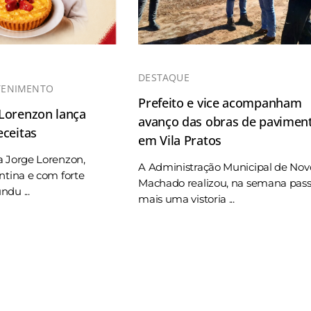
DESTAQUE
TENIMENTO
Prefeito e vice acompanham
 Lorenzon lança
avanço das obras de pavimen
eceitas
em Vila Pratos
a Jorge Lorenzon,
A Administração Municipal de Nov
ntina e com forte
Machado realizou, na semana pas
du ...
mais uma vistoria ...