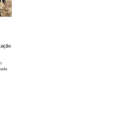
tação
o
sada