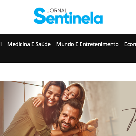
J
ornal Sentinela
Fique atualizado com as notícias de Tucunduva, Tuparendi, Novo Machado e Porto Mauá.
l
Medicina E Saúde
Mundo E Entretenimento
Eco