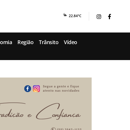
22.84°C
nomia
Região
Trânsito
Vídeo