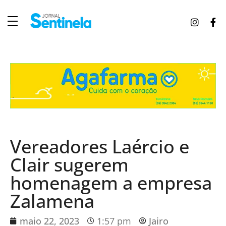
J
ornal Sentinela
Fique atualizado com as notícias de Tucunduva, Tuparendi, Novo Machado e Porto Mauá.
Vereadores Laércio e
Clair sugerem
homenagem a empresa
Zalamena
maio 22, 2023
1:57 pm
Jairo