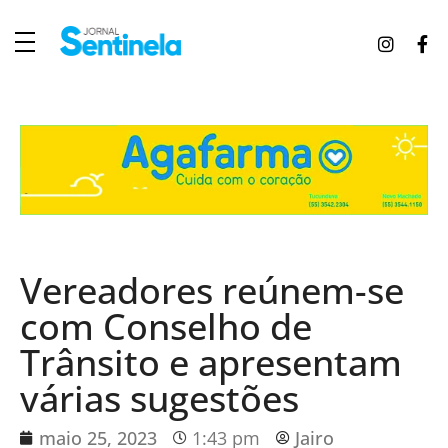
J
ornal Sentinela
Fique atualizado com as notícias de Tucunduva, Tuparendi, Novo Machado e Porto Mauá.
Vereadores reúnem-se
com Conselho de
Trânsito e apresentam
várias sugestões
maio 25, 2023
1:43 pm
Jairo