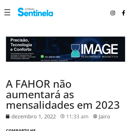
J
ornal Sentinela
Fique atualizado com as notícias de Tucunduva, Tuparendi, Novo Machado e Porto Mauá.
A FAHOR não
aumentará as
mensalidades em 2023
dezembro 1, 2022
11:33 am
Jairo
COMPARTILHE