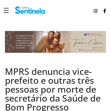
J
ornal Sentinela
Fique atualizado com as notícias de Tucunduva, Tuparendi, Novo Machado e Porto Mauá.
MPRS denuncia vice-
prefeito e outras três
pessoas por morte de
secretário da Saúde de
Bom Progresso