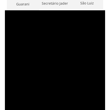
São Luiz
Secretário Jader
Guarani