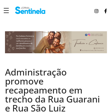
J
ornal Sentinela
Fique atualizado com as notícias de Tucunduva, Tuparendi, Novo Machado e Porto Mauá.
Administração
promove
recapeamento em
trecho da Rua Guarani
e Rua São Luiz