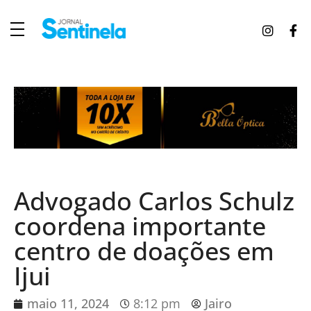
J
ornal Sentinela
Fique atualizado com as notícias de Tucunduva, Tuparendi, Novo Machado e Porto Mauá.
Advogado Carlos Schulz
coordena importante
centro de doações em
Ijui
maio 11, 2024
8:12 pm
Jairo