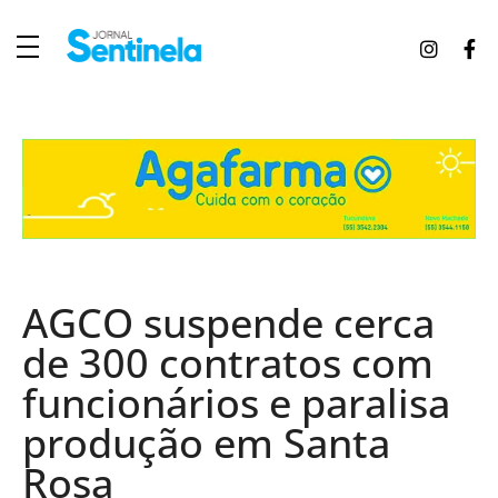
J
ornal Sentinela
Fique atualizado com as notícias de Tucunduva, Tuparendi, Novo Machado e Porto Mauá.
AGCO suspende cerca
de 300 contratos com
funcionários e paralisa
produção em Santa
Rosa