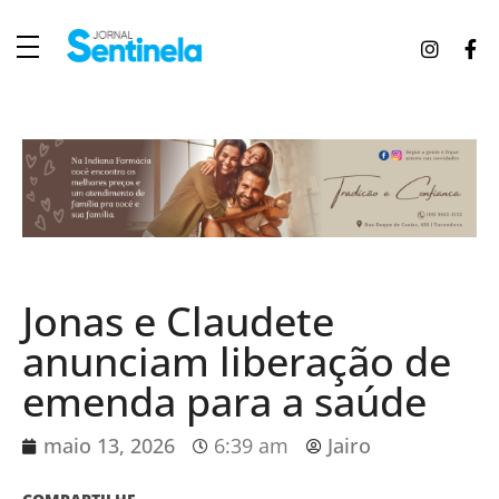
J
ornal Sentinela
Fique atualizado com as notícias de Tucunduva, Tuparendi, Novo Machado e Porto Mauá.
Jonas e Claudete
anunciam liberação de
emenda para a saúde
maio 13, 2026
6:39 am
Jairo