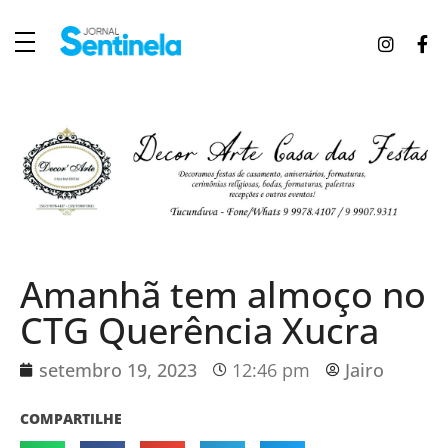
J
ornal Sentinela
Fique atualizado com as notícias de Tucunduva, Tuparendi, Novo Machado e Porto Mauá.
Amanhã tem almoço no
CTG Querência Xucra
setembro 19, 2023
12:46 pm
Jairo
COMPARTILHE