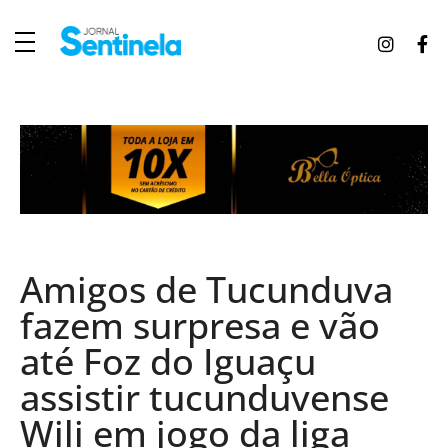
J
ornal Sentinela
Fique atualizado com as notícias de Tucunduva, Tuparendi, Novo Machado e Porto Mauá.
Amigos de Tucunduva
fazem surpresa e vão
até Foz do Iguaçu
assistir tucunduvense
Wili em jogo da liga