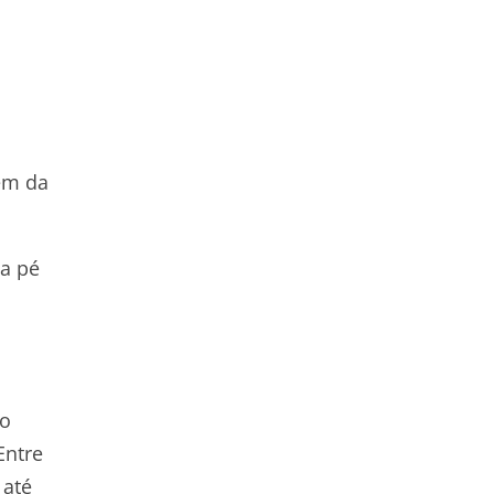
gem da
 a pé
ao
Entre
 até