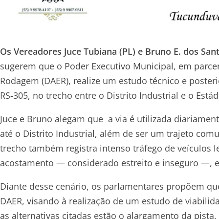
Os Vereadores Juce Tubiana (PL) e Bruno E. dos Sa
sugerem que o Poder Executivo Municipal, em parc
Rodagem (DAER), realize um estudo técnico e poster
RS-305, no trecho entre o Distrito Industrial e o Está
Juce e Bruno alegam que a via é utilizada diariamen
até o Distrito Industrial, além de ser um trajeto com
trecho também registra intenso tráfego de veículos l
acostamento — considerado estreito e inseguro —, ex
Diante desse cenário, os parlamentares propõem qu
DAER, visando à realização de um estudo de viabilid
as alternativas citadas estão o alargamento da pis