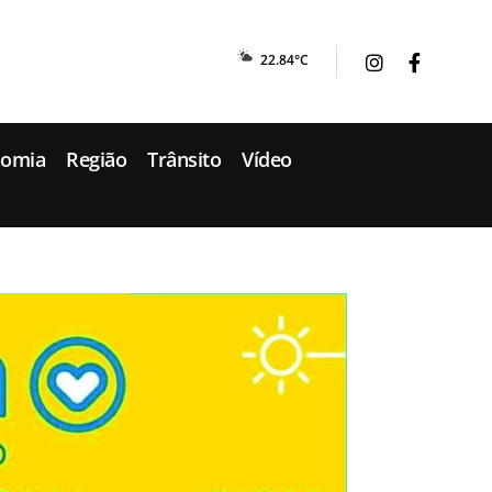
22.84°C
nomia
Região
Trânsito
Vídeo