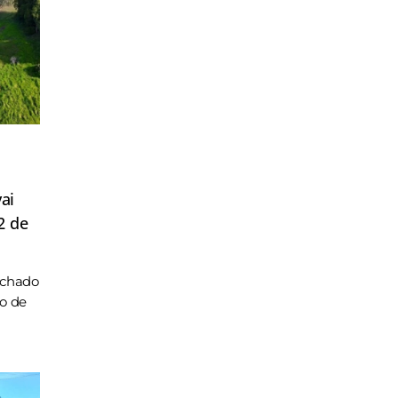
ai
2 de
achado
ho de