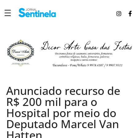
J
ornal Sentinela
Fique atualizado com as notícias de Tucunduva, Tuparendi, Novo Machado e Porto Mauá.
Anunciado recurso de
R$ 200 mil para o
Hospital por meio do
Deputado Marcel Van
Hatten