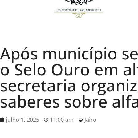
Após município s
o Selo Ouro em al
secretaria organi
saberes sobre alf
julho 1, 2025
11:00 am
Jairo