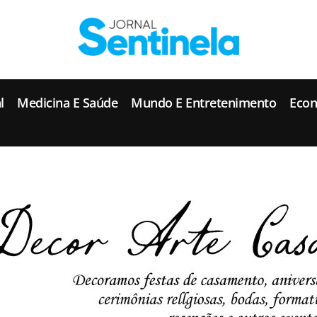
J
ornal Sentinela
Fique atualizado com as notícias de Tucunduva, Tuparendi, Novo Machado e Porto Mauá.
l
Medicina E Saúde
Mundo E Entretenimento
Eco