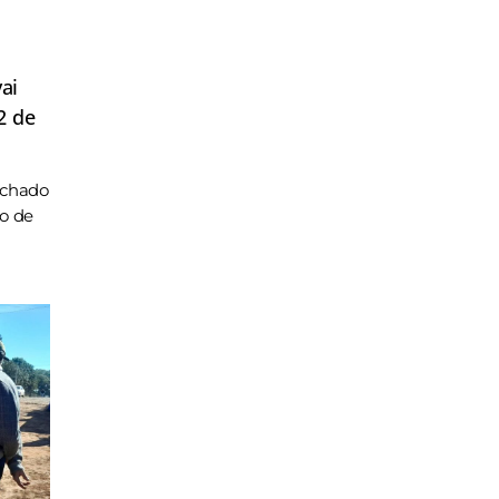
ai
2 de
achado
ho de