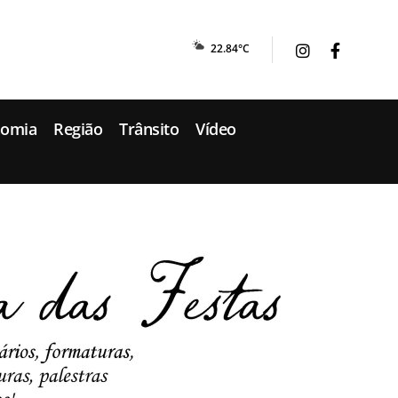
22.84°C
nomia
Região
Trânsito
Vídeo