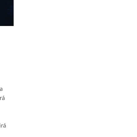
za
rá
irá