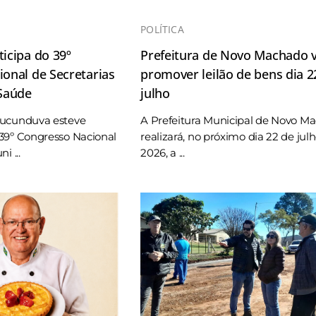
POLÍTICA
icipa do 39º
Prefeitura de Novo Machado v
onal de Secretarias
promover leilão de bens dia 2
 Saúde
julho
Tucunduva esteve
A Prefeitura Municipal de Novo M
39º Congresso Nacional
realizará, no próximo dia 22 de jul
i ...
2026, a ...