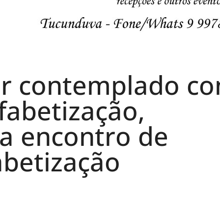
er contemplado c
fabetização,
za encontro de
abetização