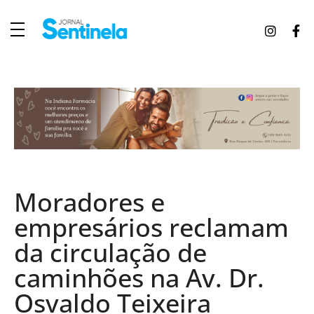
J
ornal Sentinela
Fique atualizado com as notícias de Tucunduva, Tuparendi, Novo Machado e Porto Mauá.
Moradores e
empresários reclamam
da circulação de
caminhões na Av. Dr.
Osvaldo Teixeira