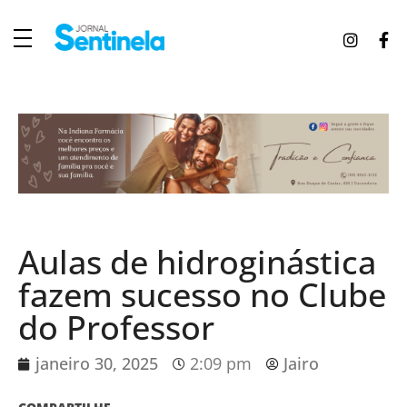
J
ornal Sentinela
Fique atualizado com as notícias de Tucunduva, Tuparendi, Novo Machado e Porto Mauá.
Aulas de hidroginástica
fazem sucesso no Clube
do Professor
janeiro 30, 2025
2:09 pm
Jairo