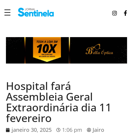
J
ornal Sentinela
Fique atualizado com as notícias de Tucunduva, Tuparendi, Novo Machado e Porto Mauá.
Hospital fará
Assembleia Geral
Extraordinária dia 11
fevereiro
janeiro 30, 2025
1:06 pm
Jairo