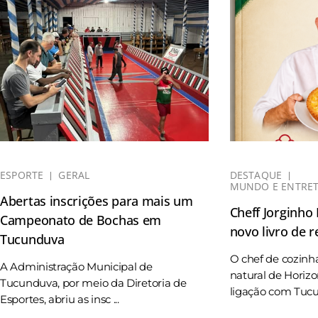
ESPORTE
GERAL
DESTAQUE
MUNDO E ENTRE
Abertas inscrições para mais um
Cheff Jorginho
Campeonato de Bochas em
novo livro de r
Tucunduva
O chef de cozinh
A Administração Municipal de
natural de Horizo
Tucunduva, por meio da Diretoria de
ligação com Tucun
Esportes, abriu as insc ...