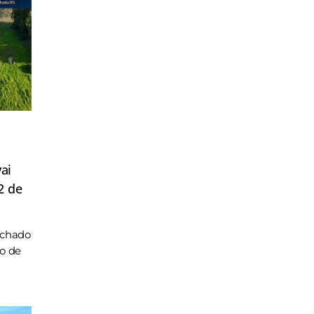
ai
2 de
achado
ho de