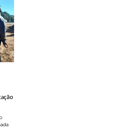
tação
o
sada