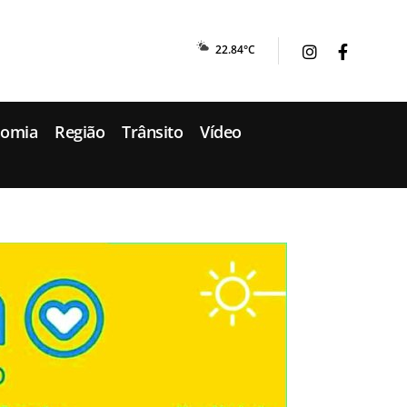
22.84°C
nomia
Região
Trânsito
Vídeo