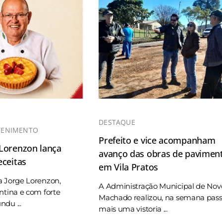
DESTAQUE
TENIMENTO
Prefeito e vice acompanham
 Lorenzon lança
avanço das obras de pavimen
eceitas
em Vila Pratos
a Jorge Lorenzon,
A Administração Municipal de Nov
ntina e com forte
Machado realizou, na semana pas
du ...
mais uma vistoria ...