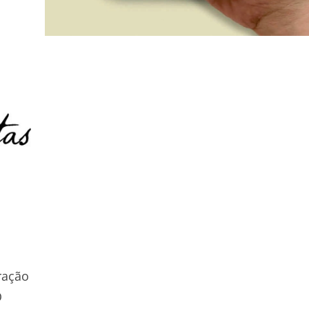
ração
O