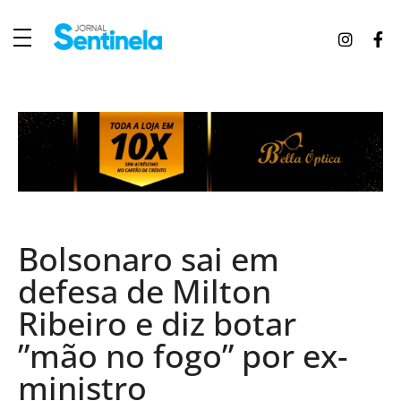
J
ornal Sentinela
Fique atualizado com as notícias de Tucunduva, Tuparendi, Novo Machado e Porto Mauá.
Bolsonaro sai em
defesa de Milton
Ribeiro e diz botar
”mão no fogo” por ex-
ministro