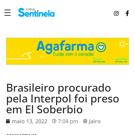
J
ornal Sentinela
Fique atualizado com as notícias de Tucunduva, Tuparendi, Novo Machado e Porto Mauá.
Brasileiro procurado
pela Interpol foi preso
em El Soberbio
maio 13, 2022
7:04 pm
Jairo