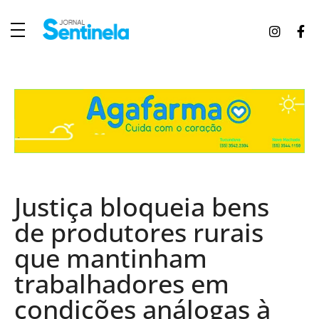
J
ornal Sentinela
Fique atualizado com as notícias de Tucunduva, Tuparendi, Novo Machado e Porto Mauá.
Justiça bloqueia bens
de produtores rurais
que mantinham
trabalhadores em
condições análogas à