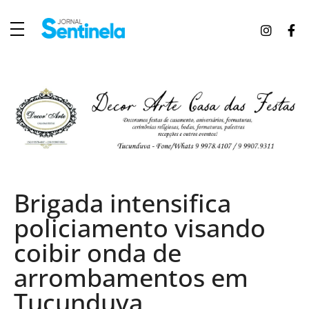
J
ornal Sentinela
Fique atualizado com as notícias de Tucunduva, Tuparendi, Novo Machado e Porto Mauá.
Brigada intensifica
policiamento visando
coibir onda de
arrombamentos em
Tucunduva