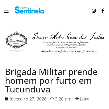
J
ornal Sentinela
Fique atualizado com as notícias de Tucunduva, Tuparendi, Novo Machado e Porto Mauá.
Brigada Militar prende
homem por furto em
Tucunduva
fevereiro 27, 2026
3:20 pm
Jairo