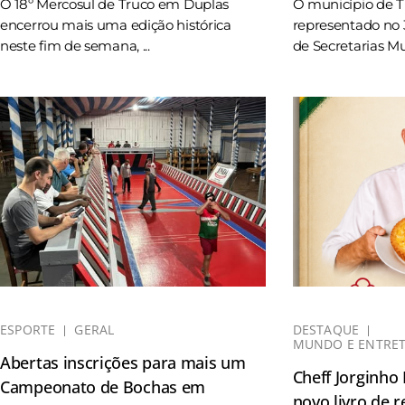
O 18º Mercosul de Truco em Duplas
O município de 
encerrou mais uma edição histórica
representado no 
neste fim de semana, ...
de Secretarias Mun
ESPORTE
GERAL
DESTAQUE
MUNDO E ENTRE
Abertas inscrições para mais um
Cheff Jorginho
Campeonato de Bochas em
novo livro de r