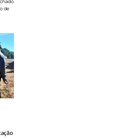
achado
ho de
tação