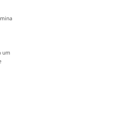
âmina
a um
e