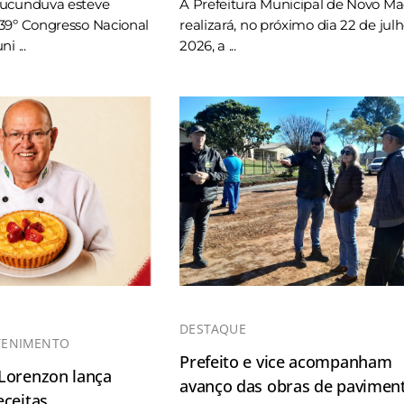
Tucunduva esteve
A Prefeitura Municipal de Novo M
39º Congresso Nacional
realizará, no próximo dia 22 de jul
i ...
2026, a ...
DESTAQUE
TENIMENTO
Prefeito e vice acompanham
 Lorenzon lança
avanço das obras de pavimen
eceitas