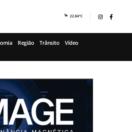
22.84°C
nomia
Região
Trânsito
Vídeo