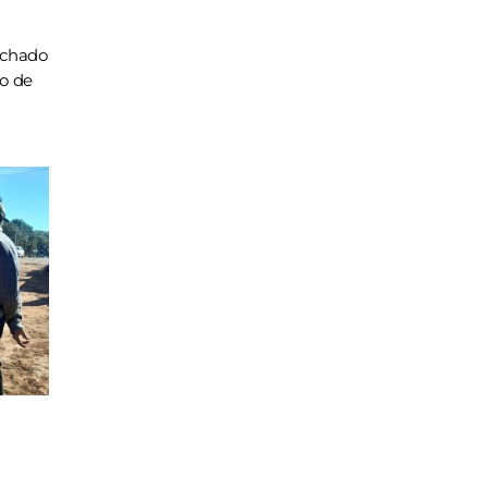
achado
ho de