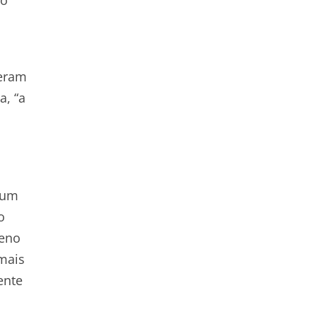
veram
a, “a
e um
o
ueno
mais
ente