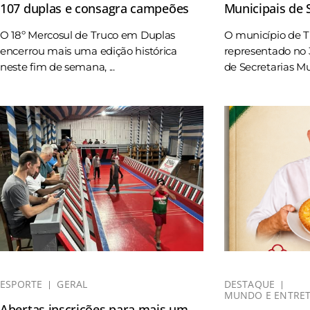
107 duplas e consagra campeões
Municipais de
O 18º Mercosul de Truco em Duplas
O município de 
encerrou mais uma edição histórica
representado no 
neste fim de semana, ...
de Secretarias Mun
ESPORTE
GERAL
DESTAQUE
MUNDO E ENTRE
Abertas inscrições para mais um