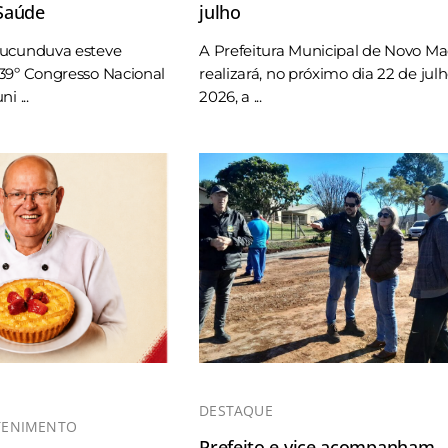
 Saúde
julho
Tucunduva esteve
A Prefeitura Municipal de Novo M
39º Congresso Nacional
realizará, no próximo dia 22 de jul
i ...
2026, a ...
DESTAQUE
TENIMENTO
Prefeito e vice acompanham