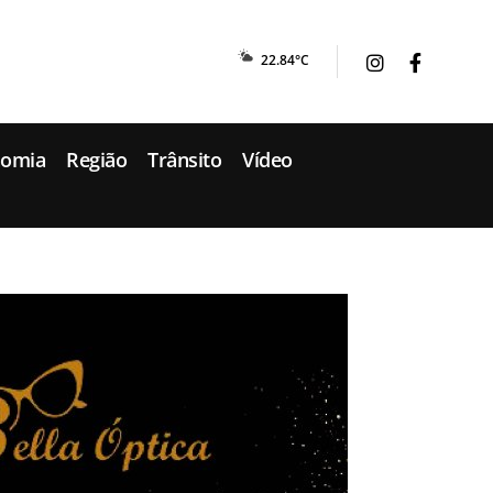
22.84°C
nomia
Região
Trânsito
Vídeo