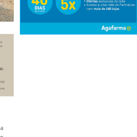
ça
do