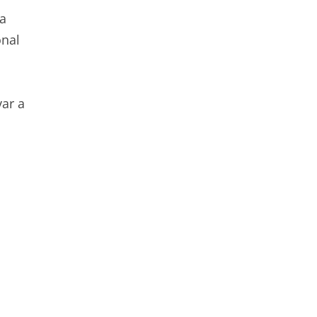
da
onal
var a