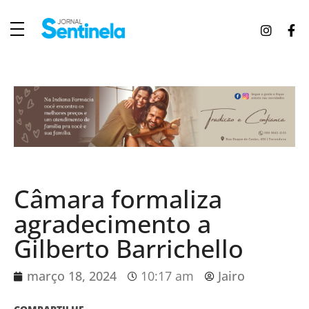
J
ornal Sentinela
Fique atualizado com as notícias de Tucunduva, Tuparendi, Novo Machado e Porto Mauá.
Câmara formaliza
agradecimento a
Gilberto Barrichello
março 18, 2024
10:17 am
Jairo