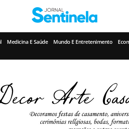
J
ornal Sentinela
Fique atualizado com as notícias de Tucunduva, Tuparendi, Novo Machado e Porto Mauá.
l
Medicina E Saúde
Mundo E Entretenimento
Eco