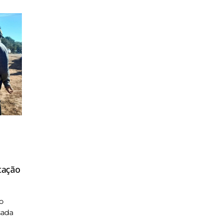
tação
o
sada