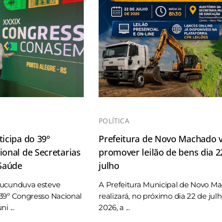
POLÍTICA
icipa do 39º
Prefeitura de Novo Machado v
onal de Secretarias
promover leilão de bens dia 2
 Saúde
julho
Tucunduva esteve
A Prefeitura Municipal de Novo M
39º Congresso Nacional
realizará, no próximo dia 22 de jul
i ...
2026, a ...