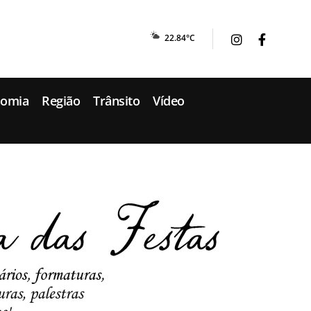
22.84°C
nomia
Região
Trânsito
Vídeo