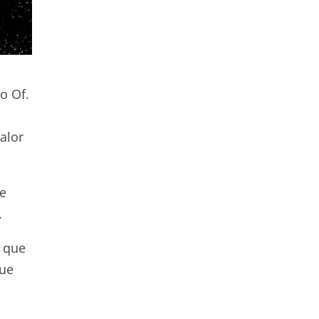
o Of.
alor
e
.
a que
que