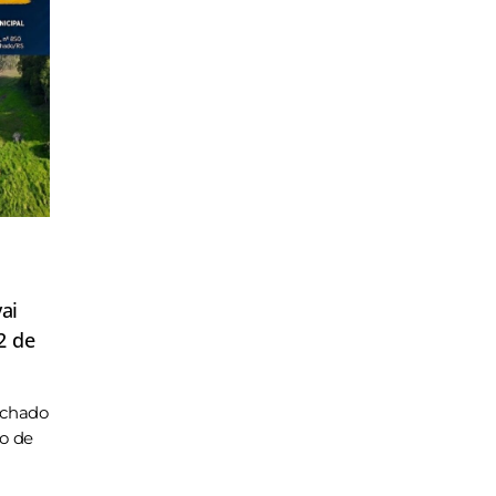
ai
2 de
achado
ho de