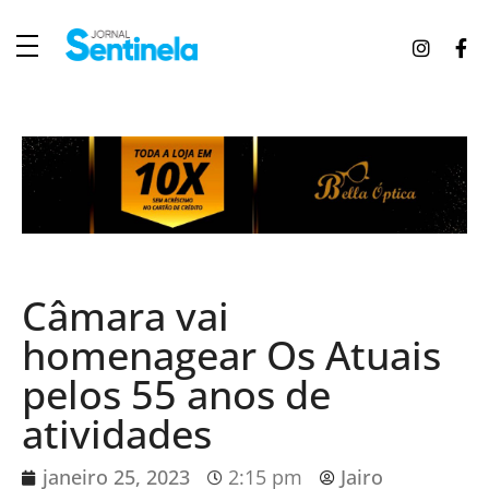
J
ornal Sentinela
Fique atualizado com as notícias de Tucunduva, Tuparendi, Novo Machado e Porto Mauá.
Câmara vai
homenagear Os Atuais
pelos 55 anos de
atividades
janeiro 25, 2023
2:15 pm
Jairo