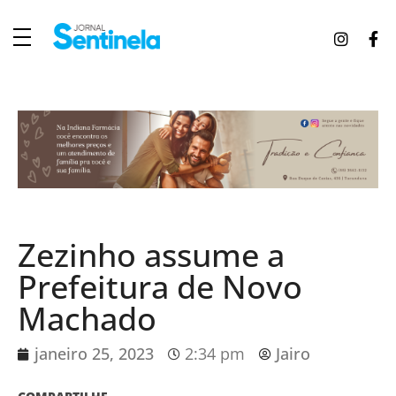
J
ornal Sentinela
Fique atualizado com as notícias de Tucunduva, Tuparendi, Novo Machado e Porto Mauá.
Zezinho assume a
Prefeitura de Novo
Machado
janeiro 25, 2023
2:34 pm
Jairo