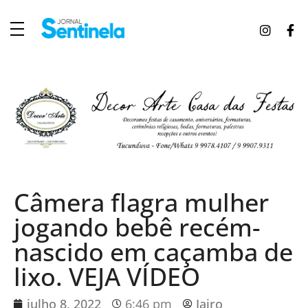
J
ornal Sentinela
Fique atualizado com as notícias de Tucunduva, Tuparendi, Novo Machado e Porto Mauá.
Câmera flagra mulher
jogando bebê recém-
nascido em caçamba de
lixo. VEJA VÍDEO
julho 8, 2022
6:46 pm
Jairo