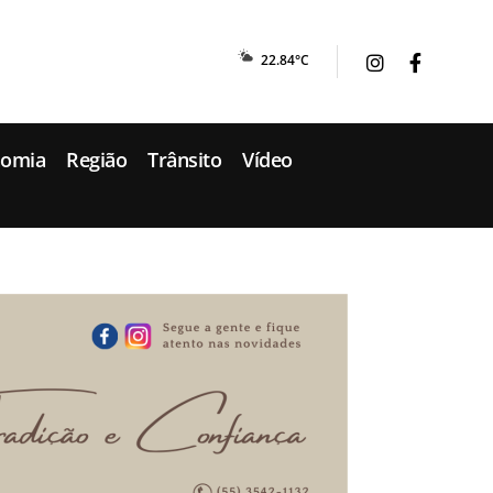
22.84°C
nomia
Região
Trânsito
Vídeo