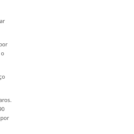
ar
por
 o
ço
aros.
90
 por