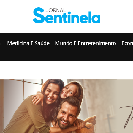
J
ornal Sentinela
Fique atualizado com as notícias de Tucunduva, Tuparendi, Novo Machado e Porto Mauá.
l
Medicina E Saúde
Mundo E Entretenimento
Eco