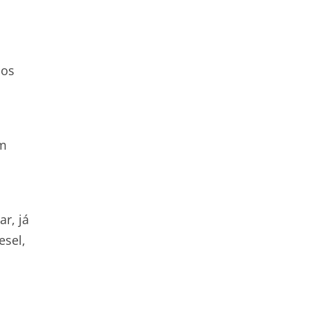
mos
Em
r, já
esel,