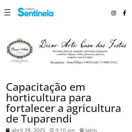
J
ornal Sentinela
Fique atualizado com as notícias de Tucunduva, Tuparendi, Novo Machado e Porto Mauá.
Capacitação em
horticultura para
fortalecer a agricultura
de Tuparendi
abril 29, 2025
9:10 am
Jairo