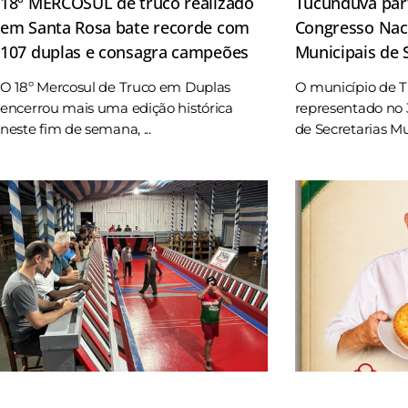
18º MERCOSUL de truco realizado
Tucunduva part
em Santa Rosa bate recorde com
Congresso Naci
107 duplas e consagra campeões
Municipais de
O 18º Mercosul de Truco em Duplas
O município de 
encerrou mais uma edição histórica
representado no 
neste fim de semana, ...
de Secretarias Mun