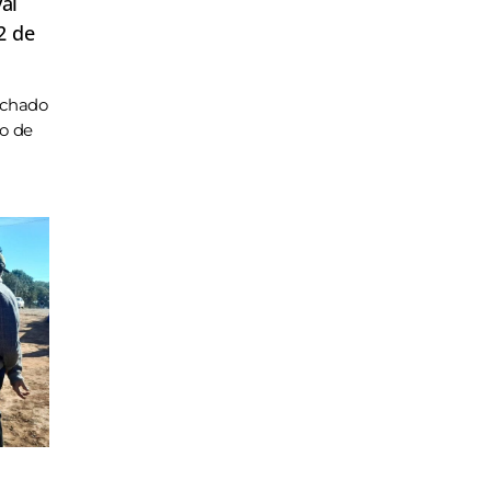
ai
2 de
achado
ho de