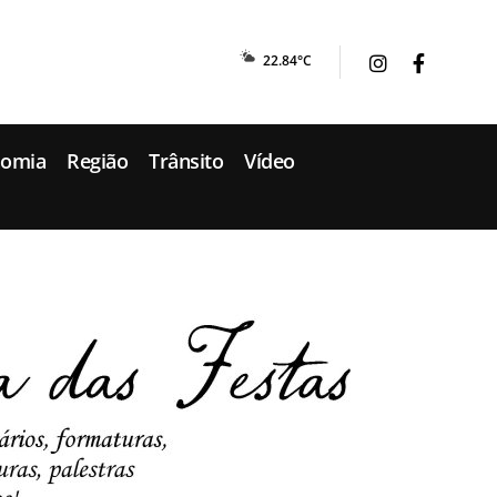
22.84°C
nomia
Região
Trânsito
Vídeo