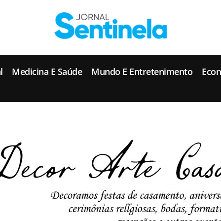
J
ornal Sentinela
Fique atualizado com as notícias de Tucunduva, Tuparendi, Novo Machado e Porto Mauá.
l
Medicina E Saúde
Mundo E Entretenimento
Eco