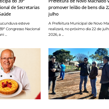
icipa do 39º
Prefeitura de Novo Machado v
onal de Secretarias
promover leilão de bens dia 2
 Saúde
julho
Tucunduva esteve
A Prefeitura Municipal de Novo M
39º Congresso Nacional
realizará, no próximo dia 22 de jul
i ...
2026, a ...