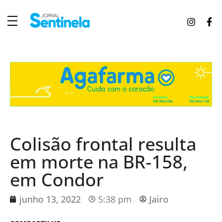
J
ornal Sentinela
Fique atualizado com as notícias de Tucunduva, Tuparendi, Novo Machado e Porto Mauá.
Colisão frontal resulta
em morte na BR-158,
em Condor
junho 13, 2022
5:38 pm
Jairo