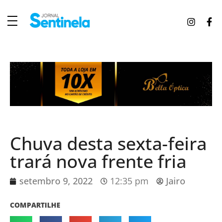
J
ornal Sentinela
Fique atualizado com as notícias de Tucunduva, Tuparendi, Novo Machado e Porto Mauá.
Chuva desta sexta-feira
trará nova frente fria
setembro 9, 2022
12:35 pm
Jairo
COMPARTILHE