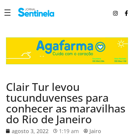
J
ornal Sentinela
Fique atualizado com as notícias de Tucunduva, Tuparendi, Novo Machado e Porto Mauá.
Clair Tur levou
tucunduvenses para
conhecer as maravilhas
do Rio de Janeiro
agosto 3, 2022
1:19 am
Jairo