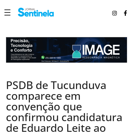
J
ornal Sentinela
Fique atualizado com as notícias de Tucunduva, Tuparendi, Novo Machado e Porto Mauá.
PSDB de Tucunduva
comparece em
convenção que
confirmou candidatura
de Eduardo Leite ao