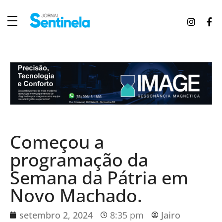
J
ornal Sentinela
Fique atualizado com as notícias de Tucunduva, Tuparendi, Novo Machado e Porto Mauá.
Começou a
programação da
Semana da Pátria em
Novo Machado.
setembro 2, 2024
8:35 pm
Jairo