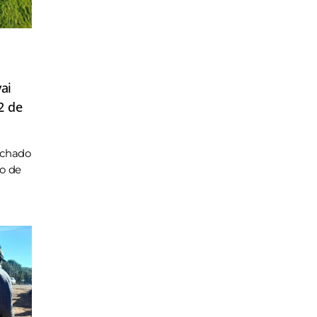
ai
2 de
achado
ho de