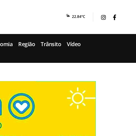
22.84°C
nomia
Região
Trânsito
Vídeo