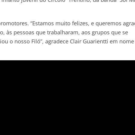
romotores. “Estamos muito felizes, e queremos agra
o, às pessoas que trabalharam, aos grupos que se
ou o nosso Filó”, agradece Clair Guarientti em nome