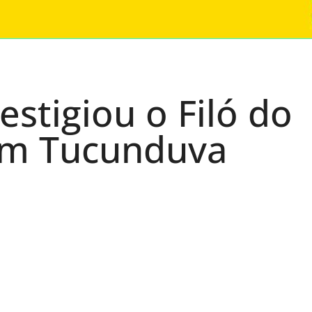
stigiou o Filó do
 em Tucunduva