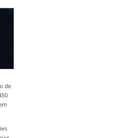
no de
450
 em
ões
aior