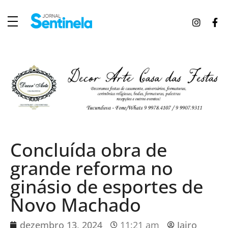
J
ornal Sentinela
Fique atualizado com as notícias de Tucunduva, Tuparendi, Novo Machado e Porto Mauá.
Concluída obra de
grande reforma no
ginásio de esportes de
Novo Machado
dezembro 13, 2024
11:21 am
Jairo