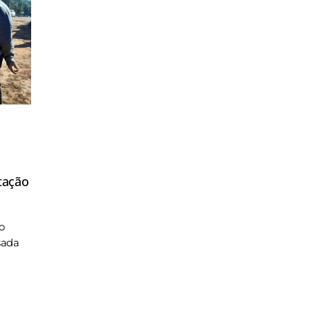
tação
o
sada