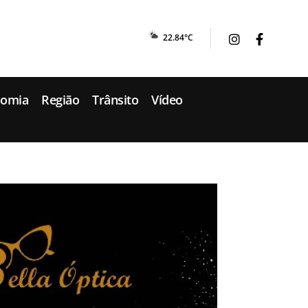
22.84°C
nomia
Região
Trânsito
Vídeo