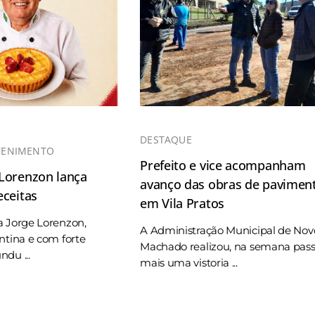
DESTAQUE
TENIMENTO
Prefeito e vice acompanham
 Lorenzon lança
avanço das obras de pavimen
eceitas
em Vila Pratos
a Jorge Lorenzon,
A Administração Municipal de Nov
ntina e com forte
Machado realizou, na semana pas
du ...
mais uma vistoria ...