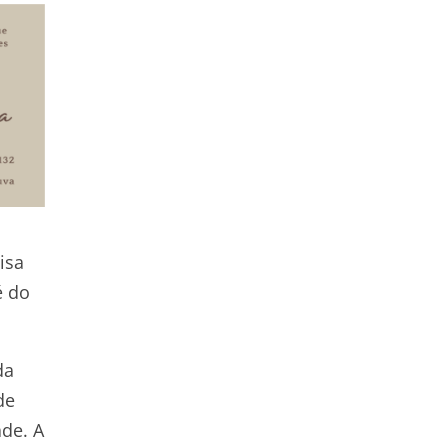
isa
é do
da
de
de. A