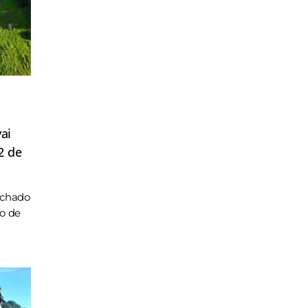
ai
2 de
achado
ho de