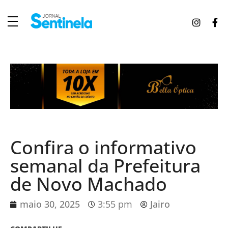
J
ornal Sentinela
Fique atualizado com as notícias de Tucunduva, Tuparendi, Novo Machado e Porto Mauá.
Confira o informativo
semanal da Prefeitura
de Novo Machado
maio 30, 2025
3:55 pm
Jairo