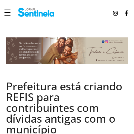
J
ornal Sentinela
Fique atualizado com as notícias de Tucunduva, Tuparendi, Novo Machado e Porto Mauá.
Prefeitura está criando
REFIS para
contribuintes com
dívidas antigas com o
município