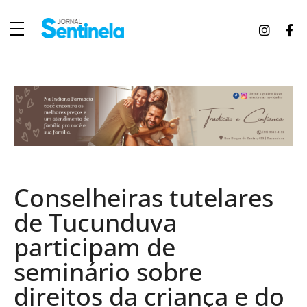
J
ornal Sentinela
Fique atualizado com as notícias de Tucunduva, Tuparendi, Novo Machado e Porto Mauá.
Conselheiras tutelares
de Tucunduva
participam de
seminário sobre
direitos da criança e do