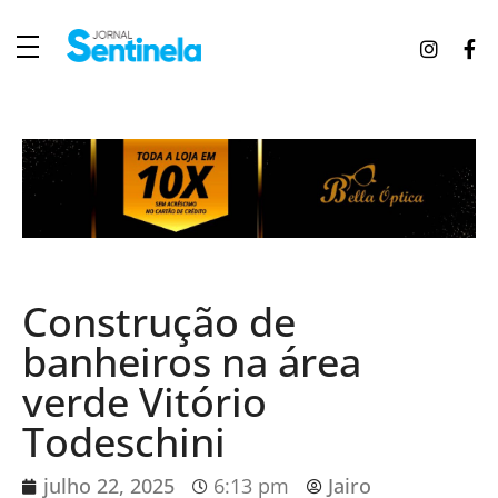
J
ornal Sentinela
Fique atualizado com as notícias de Tucunduva, Tuparendi, Novo Machado e Porto Mauá.
Construção de
banheiros na área
verde Vitório
Todeschini
julho 22, 2025
6:13 pm
Jairo