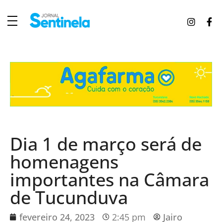
J
ornal Sentinela
Fique atualizado com as notícias de Tucunduva, Tuparendi, Novo Machado e Porto Mauá.
Dia 1 de março será de
homenagens
importantes na Câmara
de Tucunduva
fevereiro 24, 2023
2:45 pm
Jairo