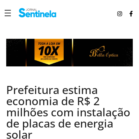
J
ornal Sentinela
Fique atualizado com as notícias de Tucunduva, Tuparendi, Novo Machado e Porto Mauá.
Prefeitura estima
economia de R$ 2
milhões com instalação
de placas de energia
solar